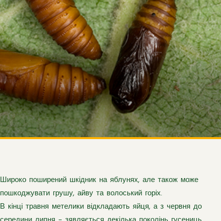
Широко поширений шкідник на яблунях, але також може
пошкоджувати грушу, айву та волоський горіх.
В кінці травня метелики відкладають яйця, а з червня до
середини липня – зявляється декілька поколінь гусениць.