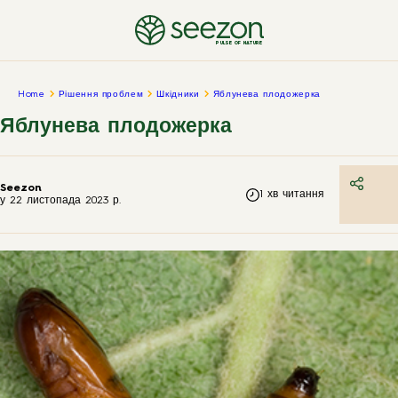
PULSE OF NATURE
Home
Рішення проблем
Шкідники
Яблунева плодожерка
Яблунева плодожерка
Seezon
1
хв читання
у
22 листопада 2023 р.