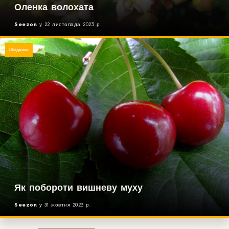
Оленка волохата
Seezon
у
22 листопада 2023 р.
Шкідники
Як побороти вишневу муху
Seezon
у
31 жовтня 2023 р.