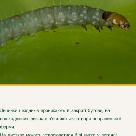
Личинки шкідників проникають в закриті бутони, на
пошкоджених листках з’являються отвори неправильної
форми.
На листках можуть утворюватися білі нитки у вигляді