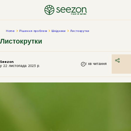
PULSE OF NATURE
Home
Рішення проблем
Шкідники
Листокрутки
Листокрутки
Seezon
1
хв читання
у
22 листопада 2023 р.