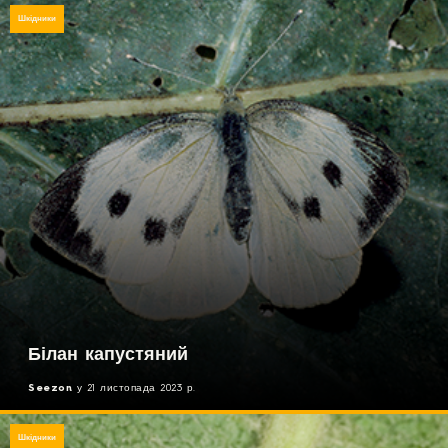
Шкідники
Білан капустяний
Seezon
у
21 листопада 2023 р.
Шкідники