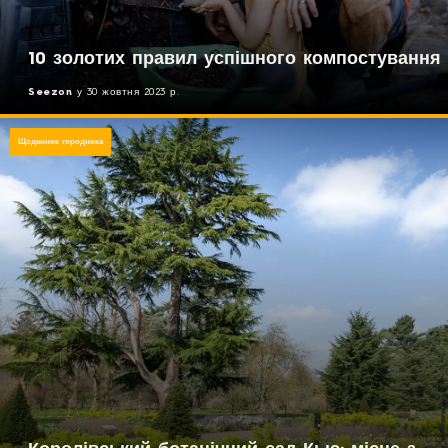
10 золотих правил успішного компостування
Seezon
у
30 жовтня 2023 р.
Щоденник городника