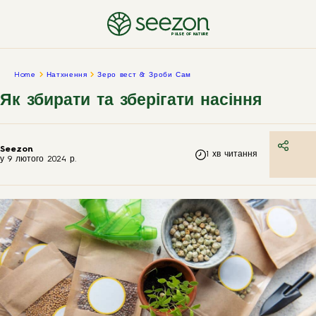
PULSE OF NATURE
Home
Натхнення
Зеро вест & Зроби Сам
Як збирати та зберігати насіння
Seezon
1
хв читання
у
9 лютого 2024 р.