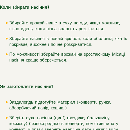
Коли збирати насіння?
Збирайте врожай лише в суху погоду, якщо можливо,
пізно вдень, коли нічна вологість розсіюється.
Збирайте насіння в повній зрілості, коли оболонка, яка їх
покриває, висохне і почне розкриватися.
По можливості збирайте врожай на зростаючому Місяці,
насіння краще збережеться.
Як заготовляти насіння?
Заздалегідь підготуйте матеріал (конверти, ручка,
абсорбуючий папір, кошик…).
Зберіть сухе насіння (цинії, гвоздики, бальзаміну,
космосу) безпосередньо в конверти, помістивши їх у
конверт. Відразу зверніть увагу на дату і назву виду.