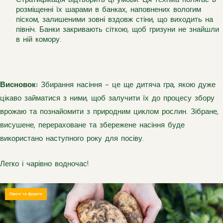
Стратифікація відтворить ці умови. Ця техніка полягає в
розміщенні їх шарами в банках, наповнених вологим
піском, залишеними зовні вздовж стіни, що виходить на
північ. Банки закривають сіткою, щоб гризуни не знайшли
в ній комору.
Висновок:
Збирання насіння – це ще дитяча гра, якою дуже
цікаво займатися з ними, щоб залучити їх до процесу збору
врожаю та познайомити з природним циклом рослин. Зібране,
висушене, перераховане та збережене насіння буде
використано наступного року для посіву.
Легко і чарівно водночас!
Овочі та фрукти