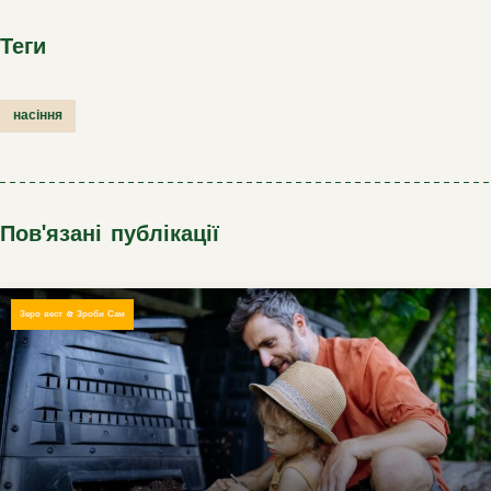
Теги
насіння
Пов'язані публікації
Зеро вест & Зроби Сам