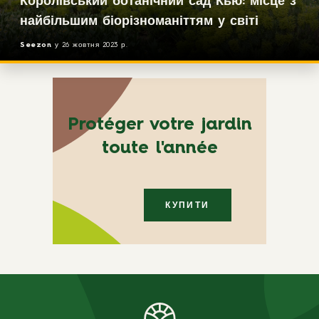
Королівський ботанічний сад Кью: місце з
найбільшим біорізноманіттям у світі
Seezon
у
26 жовтня 2023 р.
Protéger votre jardin
toute l'année
КУПИТИ