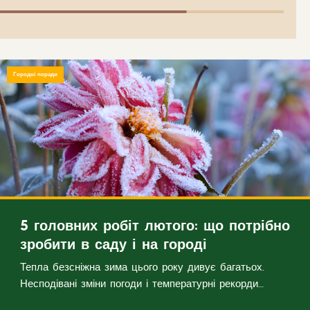
Городні поради
5 головних робіт лютого: що потрібно
зробити в саду і на городі
Тепла безсніжна зима цього року дивує багатьох.
Несподівані зміни погоди і температурні рекорди
плутають не тільки фермерів, садівників і городників, а