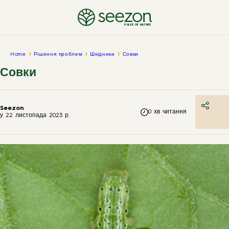
PULSE OF NATURE
Home
Рішення проблем
Шкідники
Совки
Совки
Seezon
0
хв читання
у
22 листопада 2023 р.