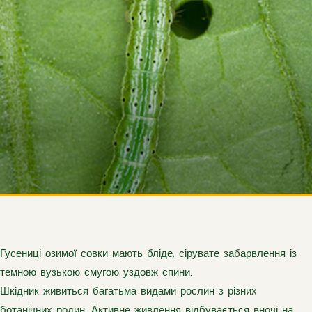
Гусениці озимої совки мають бліде, сірувате забарвлення із
темною вузькою смугою уздовж спини.
Шкідник живиться багатьма видами рослин з різних
ботанічних родин. Активне живлення відбувається вночі на